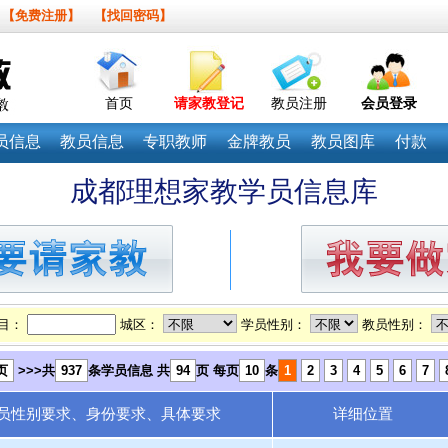
【免费注册】
【找回密码】
首页
请家教登记
教员注册
会员登录
员信息
教员信息
专职教师
金牌教员
教员图库
付款
成都理想家教学员信息库
目：
城区：
学员性别：
教员性别：
页
>>>共
937
条学员信息 共
94
页 每页
10
条
1
2
3
4
5
6
7
员性别要求、身份要求、具体要求
详细位置